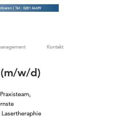
nbaren | Tel.: 0281 46699
smanagement
Kontakt
 (m/w/d)
 Praxisteam,
 Praxisteam,
rnste
rnste
 Lasertheraphie
 Lasertheraphie