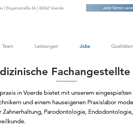
es | Bogenstraße 64 | 46562 Voerde
Jetzt Termin verei
Team
Leistungen
Jobs
Qualität
izinische Fachangestellte
praxis in Voerde bietet mit unserem eingespielten
praxis in Voerde bietet mit unserem eingespielten
chnikern und einem hauseigenen Praxislabor mode
chnikern und einem hauseigenen Praxislabor mode
 Zahnerhaltung, Parodontologie, Endodontologie,
 Zahnerhaltung, Parodontologie, Endodontologie,
eilkunde.
eilkunde.