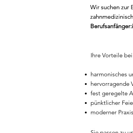
Wir suchen zur 
Wir suchen zur 
zahnmedizinische
zahnmedizinische
Berufsanfänger:
Ihre Vorteile bei
harmonisches un
hervorragende 
fest geregelte A
pünktlicher Fei
moderner Praxi
Sie passen zu un