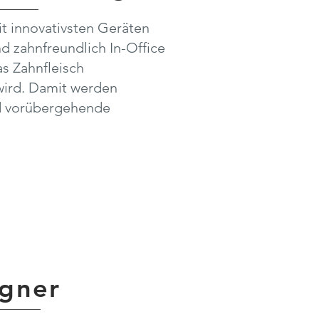
it
innovativsten Geräten
nd zahnfreundlich In-Office
s Zahnfleisch
wird. Damit werden
nd vorübergehende
igner