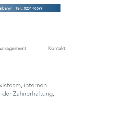
nbaren | Tel.: 0281 46699
smanagement
Kontakt
xisteam, internen
 der Zahnerhaltung,