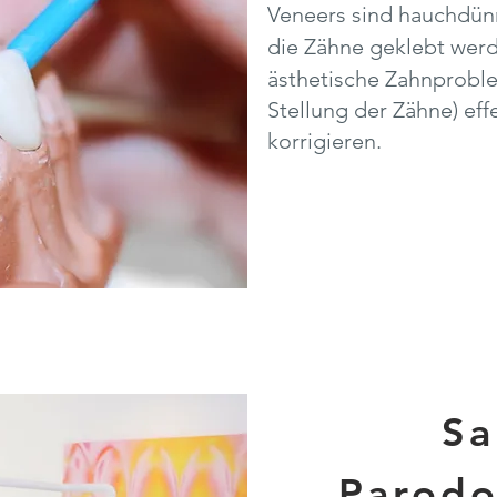
Veneers sind hauchdünn
die Zähne geklebt wer
ästhetische
Zahnproble
Stellung der Zähne) eff
korrigieren.
Sa
Parodo