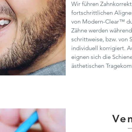
Wir führen Zahnkorrek
fortschrittlichen Align
von Modern-Clear™ dur
Zähne werden während
schrittweise, bzw. von 
individuell korrigiert.
eignen sich die Schien
ästhetischen Tragekomf
Ve